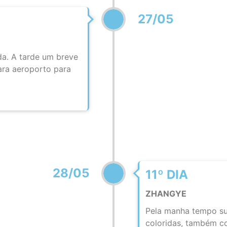
27/05
da. A tarde um breve
ara aeroporto para
28/05
11º DIA
ZHANGYE
Pela manha tempo suf
coloridas, também co