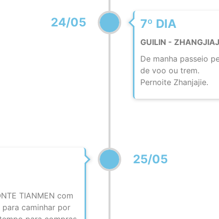
24/05
7º DIA
GUILIN - ZHANGJIAJ
De manha passeio pel
de voo ou trem.
Pernoite Zhanjajie.
25/05
 MONTE TIANMEN com
e para caminhar por
s tempo para compras