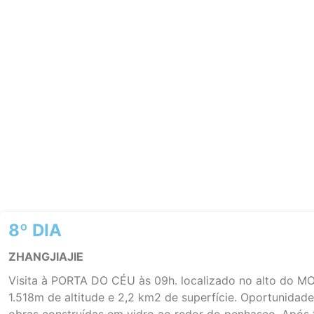
8º DIA
ZHANGJIAJIE
Visita à PORTA DO CÉU às 09h. localizado no alto do
1.518m de altitude e 2,2 km2 de superfície. Oportunidad
obras construídas em vidro ao redor do penhasco. Apó